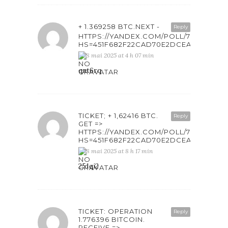
+ 1.369258 BTC.NEXT -
Reply
HTTPS://YANDEX.COM/POLL/7HQNSFA
HS=451F682F22CAD70E2DCEAB6861F4
18 mai 2025 at 4 h 07 min
qnt6rq
TICKET; + 1,62416 BTC.
Reply
GET =>
HTTPS://YANDEX.COM/POLL/76RUKKE
HS=451F682F22CAD70E2DCEAB6861F4
18 mai 2025 at 8 h 17 min
251qi2
TICKET: OPERATION
Reply
1.776396 BITCOIN.
RECEIVE =>