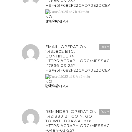
-17856-03-25?
HS=451F682F22CAD70E2DCEAB6861F4
17 avril 2025 at 7 h 42 min
hwi5mq
EMAIL; OPERATION
Reply
1,435802 BTC.
CONTINUE >>
HTTPS://GRAPH.ORG/MESSAGE-
-17856-03-25?
HS=451F682F22CAD70E2DCEAB6861F4
17 avril 2025 at 8 h 49 min
bvlv5g
REMINDER: OPERATION
Reply
1.421880 BITCOIN. GO
TO WITHDRAWAL =>>
HTTPS://GRAPH.ORG/MESSAGE-
-0484-03-25?