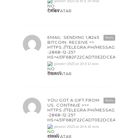
11 janvier 2025 at 19 h 39 min
fydlpr
EMAIL: SENDING 1,8245
Reply
BITCOIN. RECEIVE =>
HTTPS://TELEGRA.PH/MESSAGE-
-2868-12-25?
HS=451F682F22CAD70E2DCEAB6861F4
11 janvier 2025 at 20 h 12 min
8spxzl
YOU GOT A GIFT FROM
Reply
US. CONTINUE >>>
HTTPS://TELEGRA.PH/MESSAGE-
-2868-12-25?
HS=451F682F22CAD70E2DCEAB6861F4
11 janvier 2025 at 20 h 18 min
stuxfl