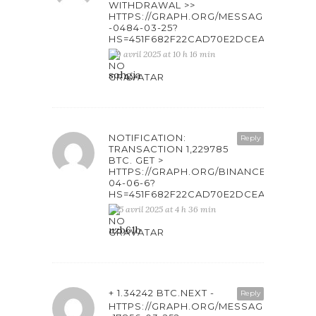
WITHDRAWAL >>
HTTPS://GRAPH.ORG/MESSAGE-
-0484-03-25?
HS=451F682F22CAD70E2DCEAB6861F4
9 avril 2025 at 10 h 16 min
sohgia
NOTIFICATION:
Reply
TRANSACTION 1,229785
BTC. GET >
HTTPS://GRAPH.ORG/BINANCE-
04-06-6?
HS=451F682F22CAD70E2DCEAB6861F4
15 avril 2025 at 4 h 36 min
uzb61b
+ 1.34242 BTC.NEXT -
Reply
HTTPS://GRAPH.ORG/MESSAGE-