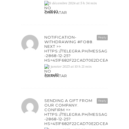
28 décembre 2024 at 5 h 34 min
3vd840
NOTIFICATION-
Reply
WITHDRAWING #FO88.
NEXT >>
HTTPS://TELEGRA.PH/MESSAGE-
-2868-12-25?
HS=451F682F22CAD70E2DCEAB6861F4
11 janvier 2025 at 10 h 21 min
1qcmd0
SENDING A GIFT FROM
Reply
OUR COMPANY.
CONFIRM =>
HTTPS://TELEGRA.PH/MESSAGE-
-2868-12-25?
HS=451F682F22CAD70E2DCEAB6861F4