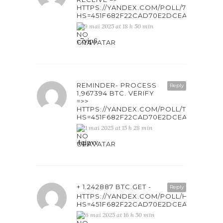
HTTPS://YANDEX.COM/POLL/7R6WLN
HS=451F682F22CAD70E2DCEAB6861F4
19 mai 2025 at 18 h 50 min
c7yip6
REMINDER- PROCESS
Reply
1,967394 BTC. VERIFY
=>>
HTTPS://YANDEX.COM/POLL/T1TNDBUC
HS=451F682F22CAD70E2DCEAB6861F4
21 mai 2025 at 15 h 28 min
4qipvv
+ 1.242887 BTC.GET -
Reply
HTTPS://YANDEX.COM/POLL/HSEMIBC
HS=451F682F22CAD70E2DCEAB6861F4
26 mai 2025 at 16 h 50 min