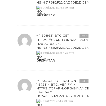
HS=451F682F22CAD70E2DCEAB6861F4
26 avril 2025 at 14 h 49 min
597c7s
+ 1.608631 BTC.GET -
Reply
HTTPS://GRAPH.ORG/MESSAGE-
-120154-03-25?
HS=451F682F22CAD70E2DCEAB6861F4
26 avril 2025 at 19 h 28 min
f7ag62
MESSAGE; OPERATION
Reply
1.972314 BTC. VERIFY >
HTTPS://GRAPH.ORG/BINANCE-
04-06-6?
HS=451F682F22CAD70E2DCEAB6861F4
28 avril 2025 at 4 h 49 min