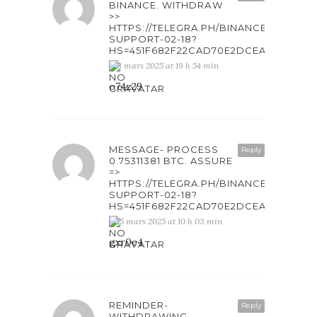
BINANCE. WITHDRАW
>>
HTTPS://TELEGRA.PH/BINANCE-
SUPPORT-02-18?
HS=451F682F22CAD70E2DCEAB6861F4
8 mars 2025 at 19 h 54 min
o74z29
MESSAGE- PROCESS
Reply
0.75311381 BTC. ASSURE
=>
HTTPS://TELEGRA.PH/BINANCE-
SUPPORT-02-18?
HS=451F682F22CAD70E2DCEAB6861F4
15 mars 2025 at 10 h 03 min
gxr0e4
REMINDER-
Reply
WITHDRAWING