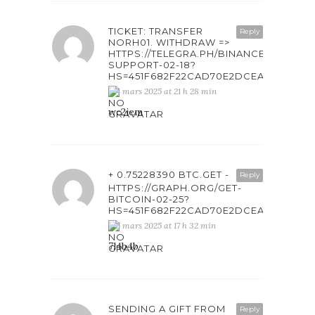
TICKET: TRANSFER
Reply
NORH01. WITHDRAW =>
HTTPS://TELEGRA.PH/BINANCE-
SUPPORT-02-18?
HS=451F682F22CAD70E2DCEAB6861F4
4 mars 2025 at 21 h 28 min
wc2iem
+ 0.75228390 BTC.GET -
Reply
HTTPS://GRAPH.ORG/GET-
BITCOIN-02-25?
HS=451F682F22CAD70E2DCEAB6861F4
5 mars 2025 at 17 h 32 min
7l4b4b
SENDING A GIFT FROM
Reply