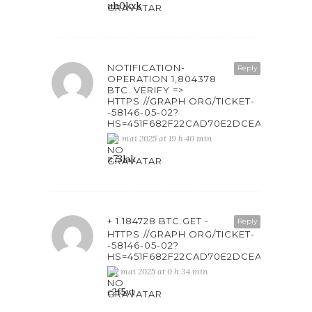
uh0kxk
NOTIFICATION-
Reply
OPERATION 1,804378
BTC. VERIFY =>
HTTPS://GRAPH.ORG/TICKET-
-58146-05-02?
HS=451F682F22CAD70E2DCEAB6861F4
3 mai 2025 at 19 h 40 min
z73lak
+ 1.184728 BTC.GET -
Reply
HTTPS://GRAPH.ORG/TICKET-
-58146-05-02?
HS=451F682F22CAD70E2DCEAB6861F4
7 mai 2025 at 0 h 34 min
c2f5vt