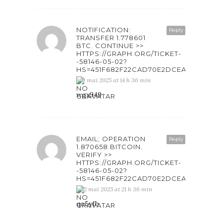
NOTIFICATION:
Reply
TRANSFER 1.778601
BTC. CONTINUE >>
HTTPS://GRAPH.ORG/TICKET-
-58146-05-02?
HS=451F682F22CAD70E2DCEAB6861F4
9 mai 2025 at 14 h 36 min
wgx949
EMAIL; OPERATION
Reply
1.870658 BITCOIN.
VERIFY >>
HTTPS://GRAPH.ORG/TICKET-
-58146-05-02?
HS=451F682F22CAD70E2DCEAB6861F4
12 mai 2025 at 21 h 36 min
qo5yfb