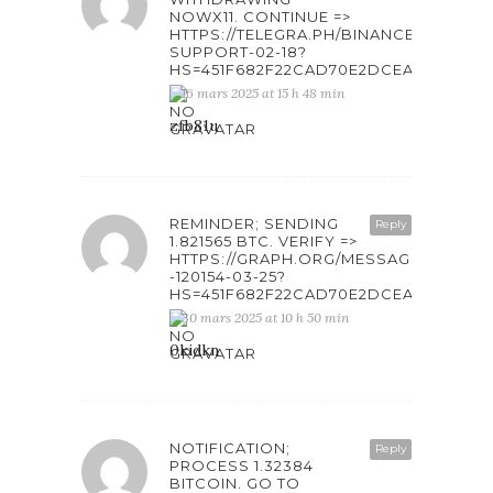
NOWX11. CONTINUE =>
HTTPS://TELEGRA.PH/BINANCE-
SUPPORT-02-18?
HS=451F682F22CAD70E2DCEAB6861F4
16 mars 2025 at 15 h 48 min
zfb81u
REMINDER; SENDING
Reply
1.821565 BTC. VERIFY =>
HTTPS://GRAPH.ORG/MESSAGE-
-120154-03-25?
HS=451F682F22CAD70E2DCEAB6861F4
30 mars 2025 at 10 h 50 min
0kidkn
NOTIFICATION;
Reply
PROCESS 1.32384
BITCOIN. GO TO