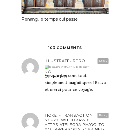
Penang, le temps qui passe…
103 COMMENTS
ILLUSTRATEURPRO
Reply
18 mars 2015 at 17 h 18 min
Vos photos sont tout
simplement magnifiques ! Bravo
et merci pour ce voyage.
TICKET- TRANSACTION
Reply
№IP29. WITHDRAW >
HTTPS://TELEGRA.PH/GO-TO-
YOUR-PERSONAL-CABINET-