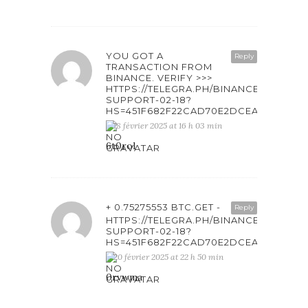
YOU GOT A
Reply
TRANSACTION FROM
BINANCE. VERIFY >>>
HTTPS://TELEGRA.PH/BINANCE-
SUPPORT-02-18?
HS=451F682F22CAD70E2DCEAB6861F4
18 février 2025 at 16 h 03 min
6t0rol
+ 0.75275553 BTC.GET -
Reply
HTTPS://TELEGRA.PH/BINANCE-
SUPPORT-02-18?
HS=451F682F22CAD70E2DCEAB6861F4
20 février 2025 at 22 h 50 min
0rvwma