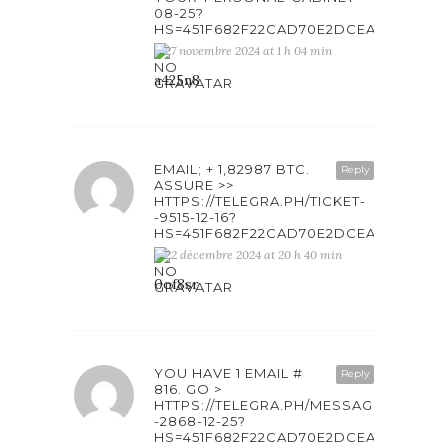
08-25?
HS=451F682F22CAD70E2DCEAB6861F4
27 novembre 2024 at 1 h 04 min
a425n8
EMAIL; + 1,82987 BTC.
Reply
ASSURE >>
HTTPS://TELEGRA.PH/TICKET-
-9515-12-16?
HS=451F682F22CAD70E2DCEAB6861F4
22 décembre 2024 at 20 h 40 min
0of8sr
YOU HAVE 1 EMAIL #
Reply
816. GO >
HTTPS://TELEGRA.PH/MESSAGE-
-2868-12-25?
HS=451F682F22CAD70E2DCEAB6861F4