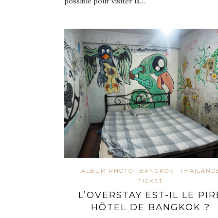
possible pour visiter la…
ALBUM PHOTO
BANGKOK
THAÏLAND
TICKET
L’OVERSTAY EST-IL LE PIR
HÔTEL DE BANGKOK ?