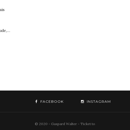
ais
tude,…
FACEBOOK
INSTAGRAM
© 2020 - Gaspard Walter - Ticket to