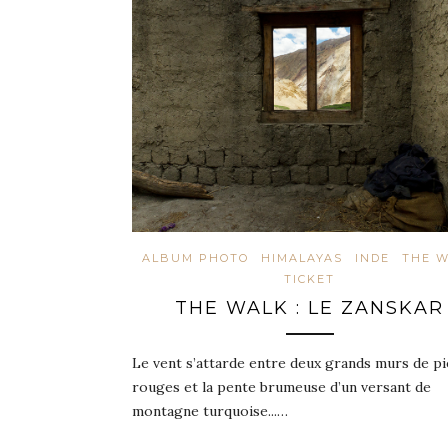
ALBUM PHOTO
HIMALAYAS
INDE
THE 
TICKET
THE WALK : LE ZANSKAR
Le vent s’attarde entre deux grands murs de p
rouges et la pente brumeuse d’un versant de
montagne turquoise...…