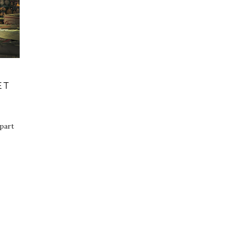
ET
 part