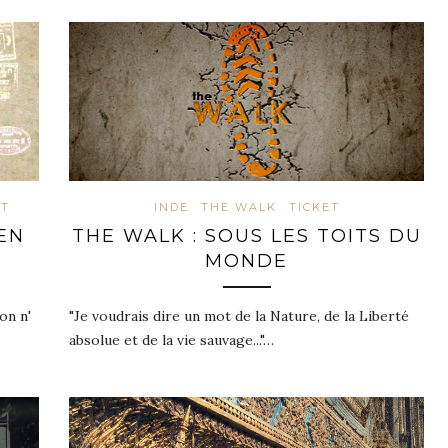
ET
INDE
THE WALK
TICKET
EN
THE WALK : SOUS LES TOITS DU
MONDE
on n'
"Je voudrais dire un mot de la Nature, de la Liberté
absolue et de la vie sauvage..."…